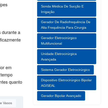
ipes
Sonda Médica De Sucção E
Irrigação
Gerador De Radiofrequência De
Alta Frequência Para Cirurgia
 durante a
Gerador Eletrocirúrgico
eficazmente
Multifuncional
Unidade Eletrocirúrgica
Avançada
ior em
Sistema Gerador Eletrocirúrgico
o tempo
Dispositivo Eletrocirúrgico Bipolar
entes quanto
AGISEAL
Gerador Bipolar Avançado
De Vasos