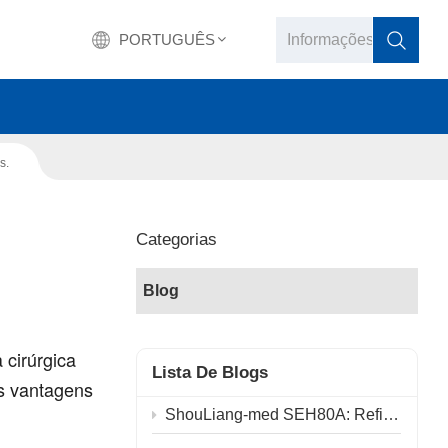
PORTUGUÊS
English
s.
français
Deutsch
Categorias
русский
Blog
italiano
 cirúrgica
español
Lista De Blogs
is vantagens
português
ShouLiang-med SEH80A: Refinando os princípios físicos, impulsionando o futuro da cirurgia