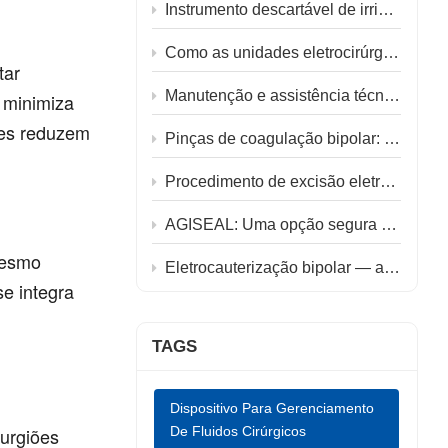
中文
Instrumento descartável de irrigação por sucção: um instrumento quatro em um para cirurgia endoscópica.
Como as unidades eletrocirúrgicas tornam a cirurgia mais segura e a recuperação mais rápida
tar
Manutenção e assistência técnica do gerador eletrocirúrgico AGISEAL SL100M
 minimiza
res reduzem
Pinças de coagulação bipolar: permitindo manipulação precisa e recuperação acelerada em hemorroidectomia.
Procedimento de excisão eletrocirúrgica LEEP: um tratamento eficiente e preciso para doenças do colo do útero.
AGISEAL: Uma opção segura e eficaz para cirurgia bariátrica
 mesmo
Eletrocauterização bipolar — a técnica de dissecção preferida para bypass STA-MCA
e integra
TAGS
Dispositivo Para Gerenciamento
rurgiões
De Fluidos Cirúrgicos