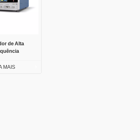
or de Alta
equência
A MAIS