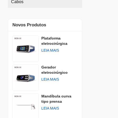
Cabos
Novos Produtos
Plataforma
eletrocirúrgica
LEIA MAIS
Gerador
eletrocirúrgico
AGISEAL
LEIA MAIS
Mandíbula curva
tipo prensa
LEIA MAIS