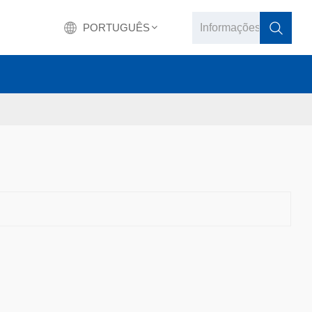
PORTUGUÊS
English
français
Deutsch
русский
italiano
español
português