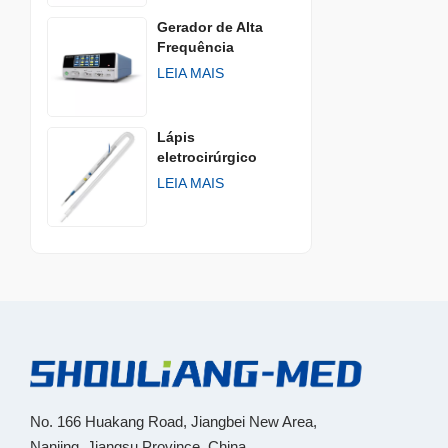
Gerador de Alta
Frequência
LEIA MAIS
Lápis
eletrocirúrgico
descartávelㅤ
LEIA MAIS
No. 166 Huakang Road, Jiangbei New Area,
Nanjing, Jiangsu Province, China