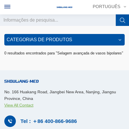
PORTUGUÊS
English
CATEGORIAS DE PRODUTOS
français
0 resultados encontrados para "Selagem avançada de vasos bipolares"
Deutsch
русский
italiano
No. 166 Huakang Road, Jiangbei New Area, Nanjing, Jiangsu
Province, China
español
View All Contact
português
Tel : ＋86 400-866-9686
中文