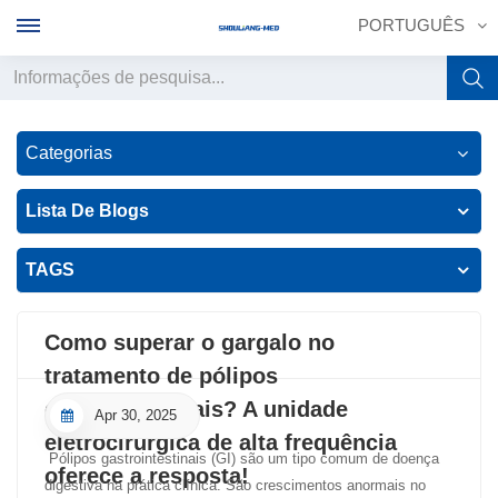
PORTUGUÊS
English
Categorias
français
Lista De Blogs
Deutsch
TAGS
русский
italiano
Como superar o gargalo no
tratamento de pólipos
español
gastrointestinais? A unidade
Apr 30, 2025
português
eletrocirúrgica de alta frequência
Pólipos gastrointestinais (GI) são um tipo comum de doença
oferece a resposta!
中文
digestiva na prática clínica. São crescimentos anormais no