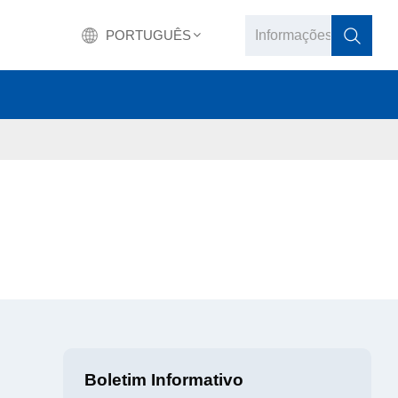
PORTUGUÊS
English
français
Deutsch
русский
italiano
español
português
Boletim Informativo