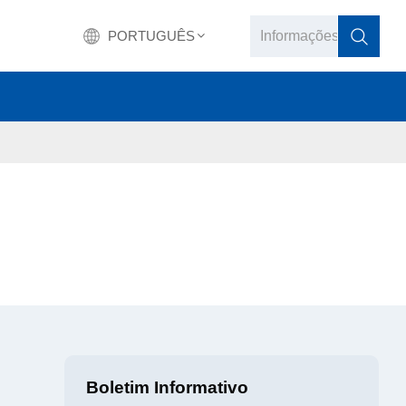
PORTUGUÊS
English
français
Deutsch
русский
italiano
español
português
Boletim Informativo