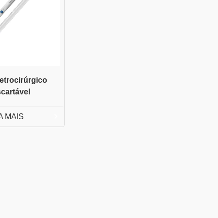
etrocirúrgico
cartávelㅤ
A MAIS