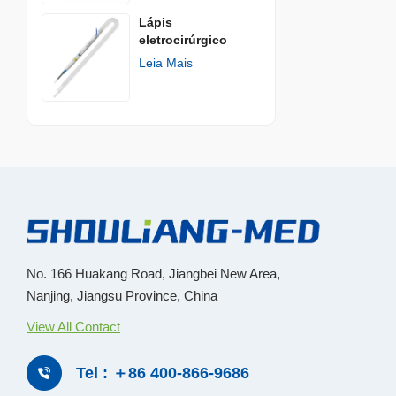
Lápis
eletrocirúrgico
descartávelㅤ
Leia Mais
No. 166 Huakang Road, Jiangbei New Area,
Nanjing, Jiangsu Province, China
View All Contact
Tel : ＋86 400-866-9686