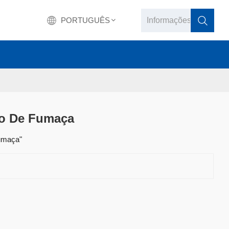
PORTUGUÊS
English
français
Deutsch
ão De Fumaça
русский
fumaça"
italiano
español
português