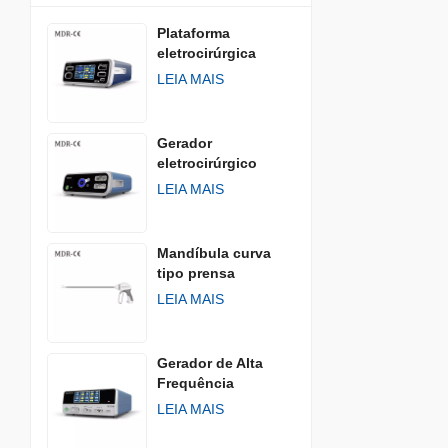
Plataforma
eletrocirúrgica
LEIA MAIS
Gerador
eletrocirúrgico
AGISEAL
LEIA MAIS
Mandíbula curva
tipo prensa
LEIA MAIS
Gerador de Alta
Frequência
LEIA MAIS