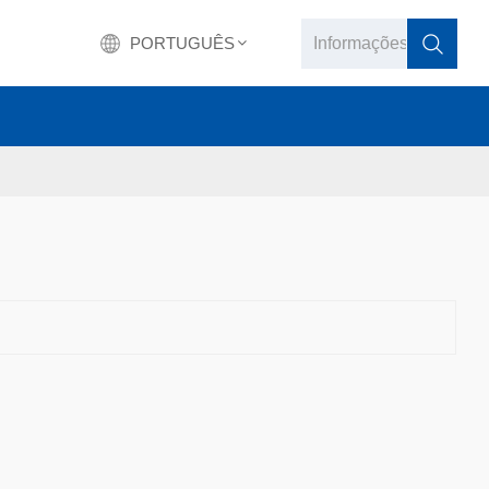
PORTUGUÊS
English
français
Deutsch
русский
italiano
español
português