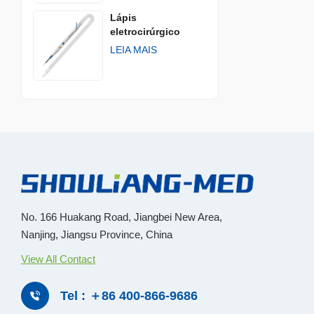
Lápis
eletrocirúrgico
descartávelㅤ
LEIA MAIS
No. 166 Huakang Road, Jiangbei New Area,
Nanjing, Jiangsu Province, China
View All Contact
Tel : ＋86 400-866-9686