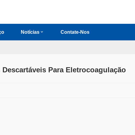
ço
Notícias
Contate-Nos
 Descartáveis ​​para Eletrocoagulação