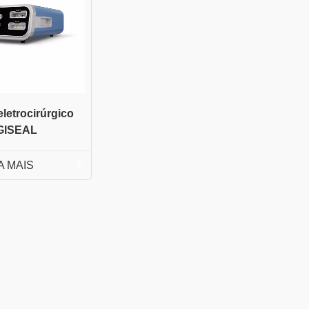
letrocirúrgico
GISEAL
A MAIS