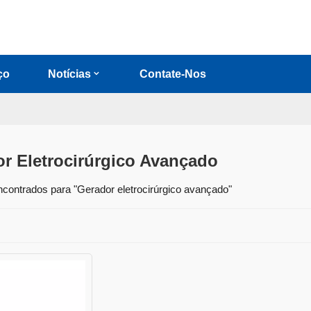
ço
Notícias
Contate-Nos
r Eletrocirúrgico Avançado
ncontrados para "Gerador eletrocirúrgico avançado"