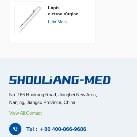
Lápis
eletrocirúrgico
descartávelㅤ
Leia Mais
No. 166 Huakang Road, Jiangbei New Area,
Nanjing, Jiangsu Province, China
View All Contact
Tel : ＋86 400-866-9686