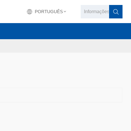
PORTUGUÊS
English
français
Deutsch
русский
italiano
español
português